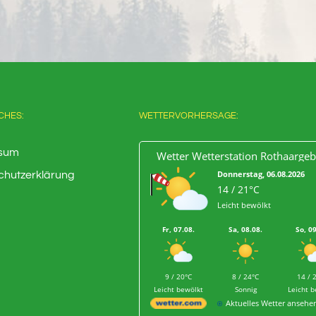
CHES:
WETTERVORHERSAGE:
sum
Wetter Wetterstation Rothaargeb
Donnerstag, 06.08.2026
chutzerklärung
14 / 21°C
Leicht bewölkt
Fr, 07.08.
Sa, 08.08.
So, 0
9 / 20°C
8 / 24°C
14 / 
Leicht bewölkt
Sonnig
Leicht 
Aktuelles Wetter ansehe