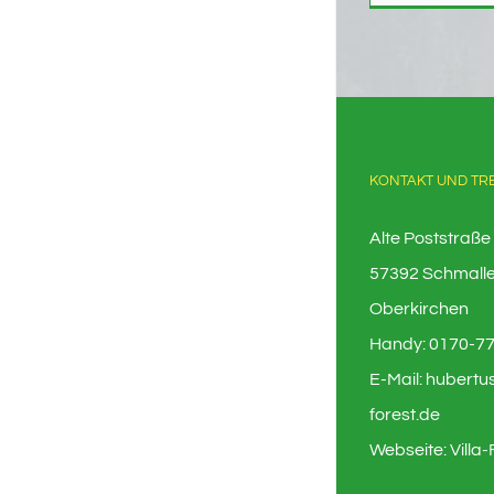
KONTAKT UND TR
Alte Poststraße
57392 Schmall
Oberkirchen
Handy:
0170-7
E-Mail:
hubertus
forest.de
Webseite:
Villa