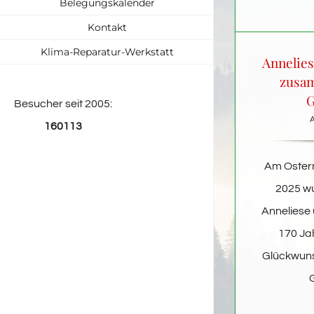
Belegungskalender
Kontakt
Klima-Reparatur-Werkstatt
Annelies
zusam
G
Besucher seit 2005:
A
160113
Am Osterm
2025 wu
Anneliese 
170 Jah
Glückwuns