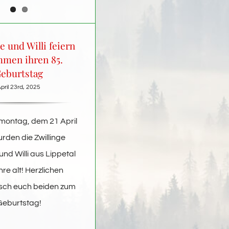
e und Willi feiern
men ihren 85.
eburtstag
pril 23rd, 2025
ontag, dem 21 April
rden die Zwillinge
und Willi aus Lippetal
re alt! Herzlichen
ch euch beiden zum
Geburtstag!