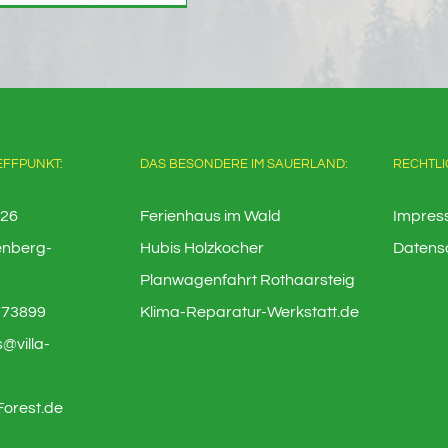
EFFPUNKT:
DAS BESONDERE IM SAUERLAND:
RECHTLI
 26
Ferienhaus im Wald
Impres
enberg-
Hubis Holzkocher
Datens
Planwagenfahrt Rothaarsteig
773899
Klima-Reparatur-Werkstatt.de
@villa-
-Forest.de